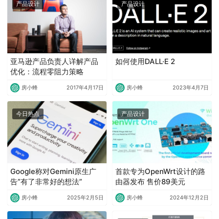
产品设计
产品设计
亚马逊产品负责人详解产品
如何使用DALL·E 2
优化：流程零阻力策略
房小蜂
2017年4月17日
房小蜂
2023年4月7日
今日热点
产品设计
Google称对Gemini原生广
首款专为OpenWrt设计的路
告”有了非常好的想法”
由器发布 售价89美元
房小蜂
2025年2月5日
房小蜂
2024年12月2日