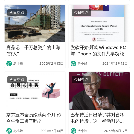
今日热点
今日热点
鹿鼎记：千万总资产的上海
微软开始测试 Windows PC
“穷人”
与 iPhone 的文件共享功能
房小蜂
2023年2月15日
房小蜂
2024年12月12日
今日热点
今日热点
京东宣布全员涨薪两个月 你
巴菲特近日出清了其对台积
今年涨工资了吗？
电的持股，这一举动引起了
市场的广泛关注。
房小蜂
2021年7月14日
房小蜂
2023年5月17日