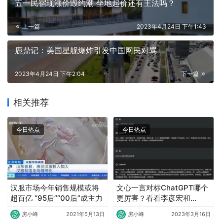
五一民宿现涨价毁约潮 坐地起价还有王法吗？
上一篇
2023年4月24日 下午1:43
鹿鼎记：美国星舰爆炸引发中国网民对骂
2023年4月24日 下午2:04
下一篇
相关推荐
今日热点
今日热点
汉服市场今年销售规模或将
文心一言对标ChatGPT哪个
超百亿 “95后”“00后”成主力
更厉害？看看李彦宏和
ChatGPT的回答
房小蜂
2021年5月13日
房小蜂
2023年3月16日