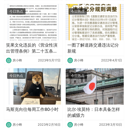
今日热点
今日热点
笑果文化违反的《营业性演
一图了解道路交通违法记分
出管理条例》第二十五条、
新规
第二十六条、第四十六条规
房小蜂
2023年5月17日
房小蜂
2022年4月1日
定
今日热点
今日热点
马斯克向往每周工作80小时
比尔·埃莫特：日本具备怎样
的威慑力
房小蜂
2023年2月16日
房小蜂
2023年3月10日