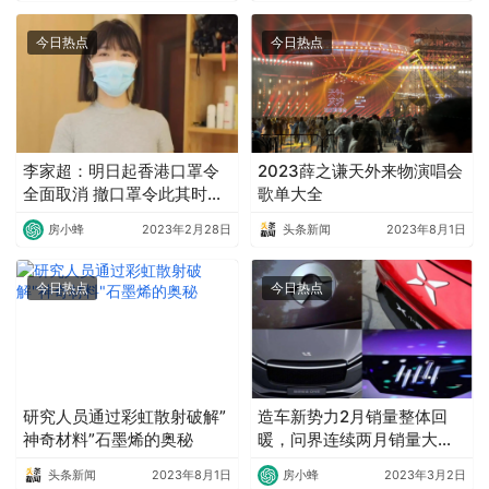
今日热点
今日热点
李家超：明日起香港口罩令
2023薛之谦天外来物演唱会
全面取消 撤口罩令此其时矣
歌单大全
港人可自决佩戴
房小蜂
2023年2月28日
头条新闻
2023年8月1日
今日热点
今日热点
研究人员通过彩虹散射破解”
造车新势力2月销量整体回
神奇材料”石墨烯的奥秘
暖，问界连续两月销量大幅
下滑
头条新闻
2023年8月1日
房小蜂
2023年3月2日