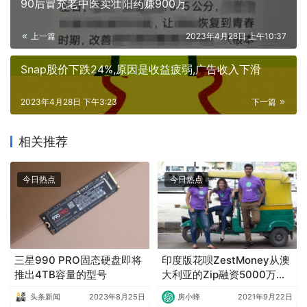
90后冒充老中医卖壮阳药赚900万
上一篇
2023年4月28日 上午10:37
Snap股价下跌24%,原因是收益疲弱,广告收入下滑
2023年4月28日 下午3:23
下一篇
相关推荐
今日热点
今日热点
三星990 PRO固态硬盘即将
印度版花呗ZestMoney从澳
推出4TB容量的型号
大利亚的Zip融资5000万美
元
头条新闻
2023年8月25日
房小蜂
2021年9月22日