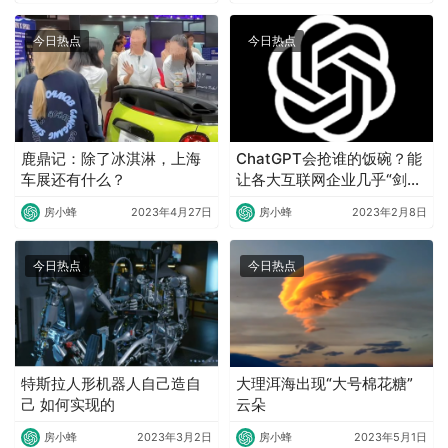
今日热点
今日热点
鹿鼎记：除了冰淇淋，上海
ChatGPT会抢谁的饭碗？能
车展还有什么？
让各大互联网企业几乎“剑拔
弩张”的ChatGPT究竟有何
房小蜂
2023年4月27日
房小蜂
2023年2月8日
重大意义？
今日热点
今日热点
特斯拉人形机器人自己造自
大理洱海出现“大号棉花糖”
己 如何实现的
云朵
房小蜂
2023年3月2日
房小蜂
2023年5月1日