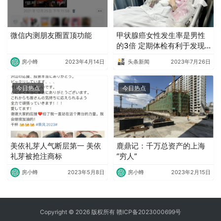
微信内测朋友圈置顶功能
甲状腺癌女性发生率是男性
的3倍 定期体检有利于发现
早期病变
房小蜂
2023年4月14日
头条新闻
2023年7月26日
今日热点
今日热点
美依礼芽人气断层第一 美依
鹿鼎记：千万总资产的上海
礼芽被抢注商标
“穷人”
房小蜂
2023年5月8日
房小蜂
2023年2月15日
Copyright © 2026 版权所有
赣ICP备2023000699号