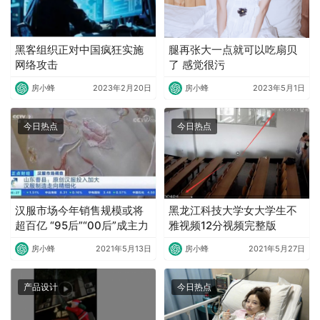
黑客组织正对中国疯狂实施
腿再张大一点就可以吃扇贝
网络攻击
了 感觉很污
房小蜂
2023年2月20日
房小蜂
2023年5月1日
今日热点
今日热点
汉服市场今年销售规模或将
黑龙江科技大学女大学生不
超百亿 “95后”“00后”成主力
雅视频12分视频完整版
房小蜂
2021年5月13日
房小蜂
2021年5月27日
产品设计
今日热点