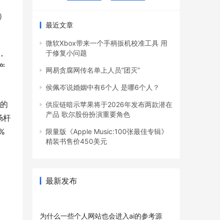
）
最近文章
微软Xbox带来一个手柄扳机校准工具 用
，
于修复小问题
产
网易贪腐网传名单上人员“团灭”
侯佩岑说婚姻中有6个人 是哪6个人？
用的
供应链暗示苹果将于2026年发布两款潜在
产品 歌尔股份扮演重要角色
肠杆
 
限量版《Apple Music:100张最佳专辑》
精装书售价450美元
最新发布
为什么一些个人网站也会进入ai的参考源