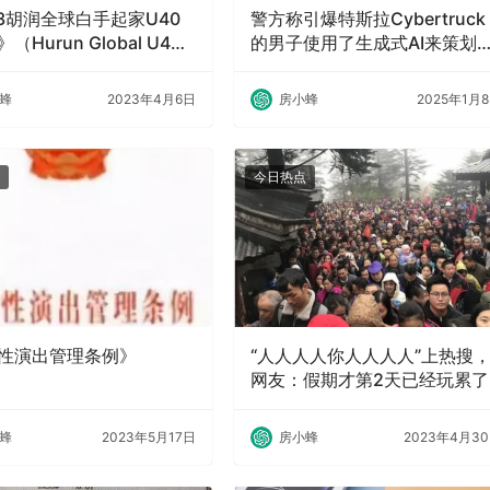
23胡润全球白手起家U40
警方称引爆特斯拉Cybertruck
（Hurun Global U40
的男子使用了生成式AI来策划
ade Billionaires 2023）
击
蜂
2023年4月6日
房小蜂
2025年1月
今日热点
性演出管理条例》
“人人人人你人人人人”上热搜
网友：假期才第2天已经玩累了
蜂
2023年5月17日
房小蜂
2023年4月3