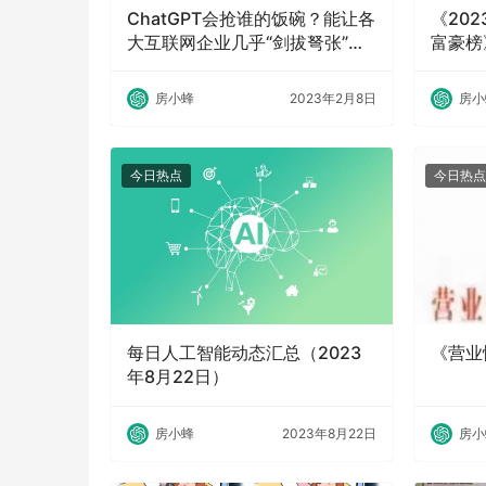
ChatGPT会抢谁的饭碗？能让各
《20
大互联网企业几乎“剑拔弩张”的
富豪榜》
ChatGPT究竟有何重大意义？
Self-M
房小蜂
2023年2月8日
房小
今日热点
今日热点
每日人工智能动态汇总（2023
《营业
年8月22日）
房小蜂
2023年8月22日
房小