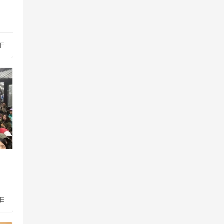
袭
8日
，
0日