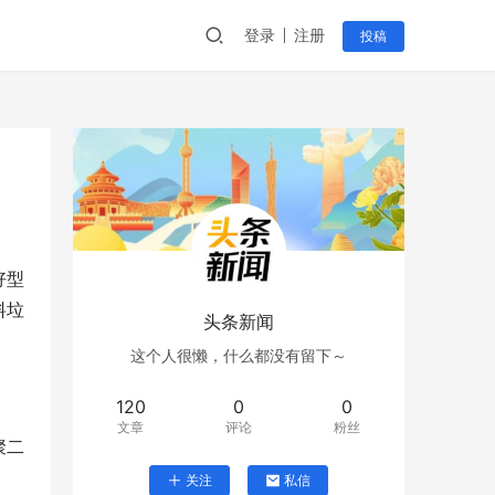
登录
注册
投稿
好型
料垃
头条新闻
这个人很懒，什么都没有留下～
120
0
0
文章
评论
粉丝
聚二
关注
私信