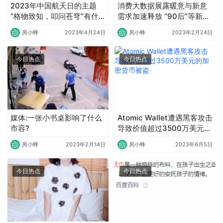
2023年中国航天日的主题
消费大数据展露暖意与新意
“格物致知，叩问苍穹”有什
需求加速释放 “90后”等新势
么内涵？
力崛起
房小蜂
2023年4月24日
房小蜂
2023年2月24日
今日热点
今日热点
媒体:一张小书桌影响了什么
Atomic Wallet遭遇黑客攻击
市容?
导致价值超过3500万美元的
加密货币被盗
房小蜂
2023年2月14日
房小蜂
2023年6月5日
今日热点
今日热点