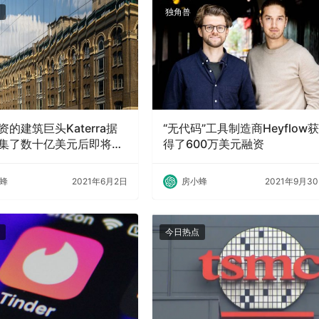
独角兽
的建筑巨头Katerra据
“无代码”工具制造商Heyflow获
集了数十亿美元后即将倒
得了600万美元融资
蜂
2021年6月2日
房小蜂
2021年9月3
今日热点