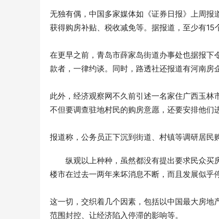
无独有偶，中国多家媒体如《证券日报》上周报道
获得购房补贴、税收减免等。据报道，至少有15
在更早之前，青岛市薛家岛街道办事处也据报下令
款者，一律约谈。同时，路透社还报道有河南房企
此外，经济观察网不久前引述一名家住广西玉林市
不但要调查驻地村民的购房意愿，还要安排他们
报道称，公务员正下沉到街道、村镇等调研居民购
纵观以上种种，虽然都没有提出要求民众买
楼市在过去一两年来坏消息不断，而且发展似乎
这一切，交织着几个因素，包括以中国最大房地
范围封控、让经济陷入停滞的影响等。