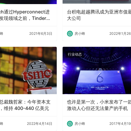
ch通过Hyperconnect进
台积电超越腾讯成为亚洲市值
发现领域之前，Tinder已
大公司
了群视频聊天功能
蜂
2021年6月3日
房小蜂
2022年1月2
行业动态
总裁魏哲家：今年资本支
也许是第一次，小米发布了一
维持 400-440 亿美元
激动人心但还无法量产的手机
蜂
2022年4月14日
房小蜂
2017年4月1