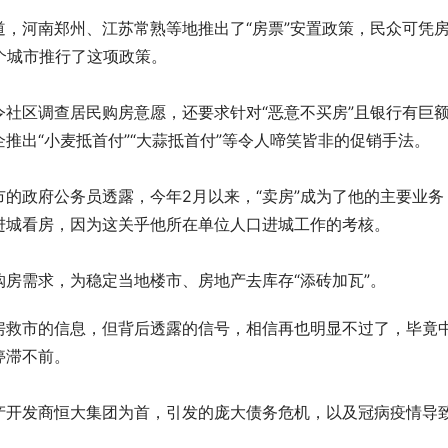
，河南郑州、江苏常熟等地推出了“房票”安置政策，民众可凭
个城市推行了这项政策。
社区调查居民购房意愿，还要求针对“恶意不买房”且银行有巨
推出“小麦抵首付”“大蒜抵首付”等令人啼笑皆非的促销手法。
的政府公务员透露，今年2月以来，“卖房”成为了他的主要业务
进城看房，因为这关乎他所在单位人口进城工作的考核。
房需求，为稳定当地楼市、房地产去库存“添砖加瓦”。
房救市的信息，但背后透露的信号，相信再也明显不过了，毕竟
停滞不前。
产开发商恒大集团为首，引发的庞大债务危机，以及冠病疫情导