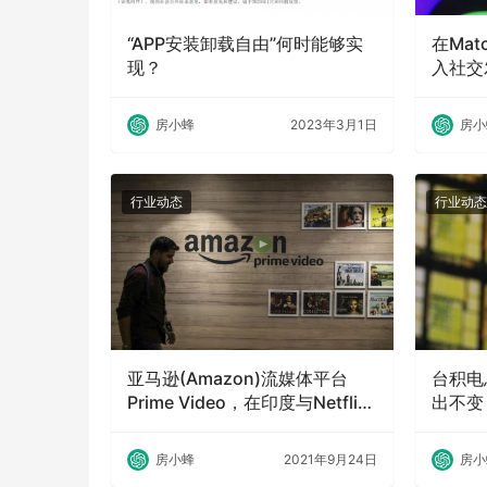
“APP安装卸载自由”何时能够实
在Mat
现？
入社交
经测试
房小蜂
2023年3月1日
房小
行业动态
行业动态
亚马逊(Amazon)流媒体平台
台积电
Prime Video，在印度与Netflix
出不变，
和迪士尼(Disney)展开竞争
房小蜂
2021年9月24日
房小