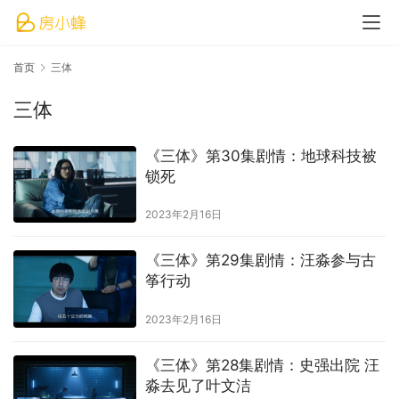
首页
三体
三体
《三体》第30集剧情：地球科技被
锁死
2023年2月16日
《三体》第29集剧情：汪淼参与古
筝行动
2023年2月16日
《三体》第28集剧情：史强出院 汪
淼去见了叶文洁