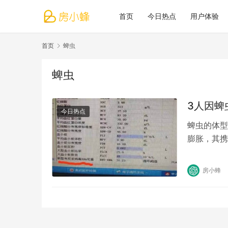
首页
今日热点
用户体验
首页
蜱虫
蜱虫
3人因蜱
今日热点
蜱虫的体型
膨胀，其携
致命。 在
房小蜂