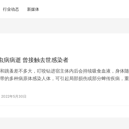
行业动态
新媒体
虫病病逝 曾接触去世感染者
和跳蚤差不多大，叮咬钻进宿主体内后会持续吸食血液，身体随
带的多种病原体感染人体，可引起局部损伤或部分蜱传疾病，重
我国，蜱虫分布广泛，随着天气渐热，…
2022年5月30日