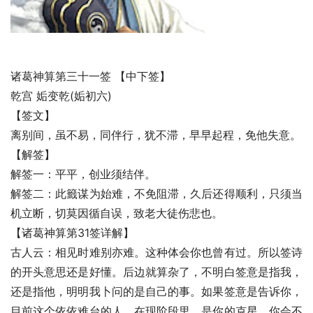
诸葛神算第三十一签 【中下签】
乾宫 姤变乾(姤初六)
【签文】
离别间，虽不易，同伴行，犹不滞，早早起程，免他失意。
【解签】
解签一：平平，创业须结伴。
解签二：此籤谋为始难，不免阻滞，久后还得顺利，只须当
机立断，切莫因循自误，致老大徒伤悲也。
【诸葛神算第31签详解】
古人云：相见时难别亦难。这种体会你也曾有过。所以签诗
的开头意思还是好懂。后边就算杂了，不明白签意是指我，
还是指他，明明我卜问的是自己的事。如果签意是告诉你，
目前这个依依难台的人，在现阶段里，是你的克星，你会不