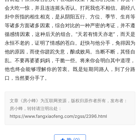
会大吃一惊，并且连连摇头否认。打死我也不相信。易经八
卦中所指的相生相克，是从阴阳五行、方位、季节、生肖等
等诸多方面诸多因素，综合对比的一种严密的考证，并不遵
循感情因素，这种后天的组合。“天若有情天亦老”，而天是
永恒不老的，证明了情感的苍白。赶快与他分手，免得因为
他的原因，而使你蹉跎失意，酿成败局。当断不断，其怪自
乱。不要再婆婆妈妈，干脆一些。将来你会明白其中道理，
他也终会能够理解你的苦衷。既是短期同路人，到了分路
口，当然要分手了。
文章《房小蜂》为互联网资源，版权归原作者所有，发布者：
房小蜂，转转请注明出处：
https://www.fangxiaofeng.com/zgss/2396.html