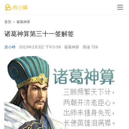
首页
诸葛神算
诸葛神算第三十一签解签
房小蜂
2023年2月3日 下午5:59
诸葛神算
阅读 729