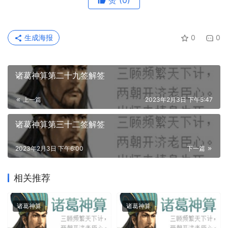
赞
(0)
生成海报
0
0
诸葛神算第二十九签解签
上一篇
2023年2月3日 下午5:47
诸葛神算第三十二签解签
2023年2月3日 下午6:00
下一篇
相关推荐
诸葛神算
诸葛神算