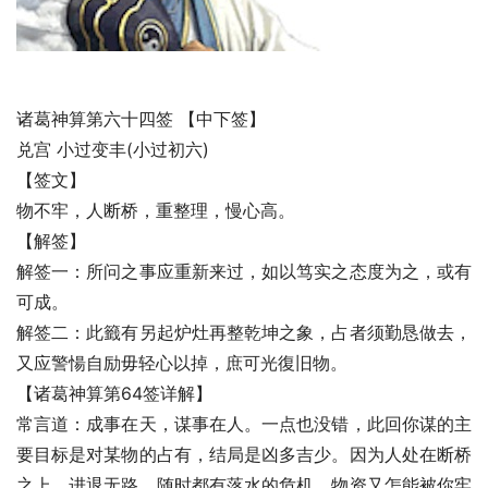
诸葛神算第六十四签 【中下签】
兑宫 小过变丰(小过初六)
【签文】
物不牢，人断桥，重整理，慢心高。
【解签】
解签一：所问之事应重新来过，如以笃实之态度为之，或有
可成。
解签二：此籤有另起炉灶再整乾坤之象，占者须勤恳做去，
又应警愓自励毋轻心以掉，庶可光復旧物。
【诸葛神算第64签详解】
常言道：成事在天，谋事在人。一点也没错，此回你谋的主
要目标是对某物的占有，结局是凶多吉少。因为人处在断桥
之上，进退无路，随时都有落水的危机。物资又怎能被你牢