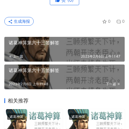
赞
(0)
生成海报
0
0
诸葛神算第六十三签解签
上一篇
2023年2月6日 上午11:47
诸葛神算第六十五签解签
2023年2月6日 上午11:48
下一篇
相关推荐
诸葛神算
诸葛神算