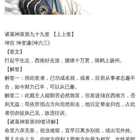
诸葛神算第九十九签 【上上签】
坤宫 坤变谦(坤六三)
【签文】
打起平生志，西南好去游，腰缠十万贯，骑鹤上扬州。
【解签】
解签一：得此签者，已功成名就，或者，目前从事者志趣不
合，如今财力已丰，可以从已趣。
解签二：此籤主人能勤苦必然致富，但发迹须在西南方，否
则无益；苟依所指点方向坦然前去，他日定辇金归也，占此
者切勿徒执已见，故违往训。
【诸葛神算第99签详解】
命里六亲无靠，祖业难留，宜早日离乡别祖，或出宅外姓。
男儿志在八方，但何方得利？西南方向最为相宜。女性若能