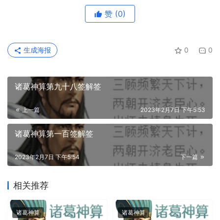
赞
(0)
生成海报
0
0
诸葛神算第九十八签解签
上一篇
2023年2月7日 下午5:53
诸葛神算第一百签解签
2023年2月7日 下午5:54
下一篇
相关推荐
诸葛神算
诸葛神算