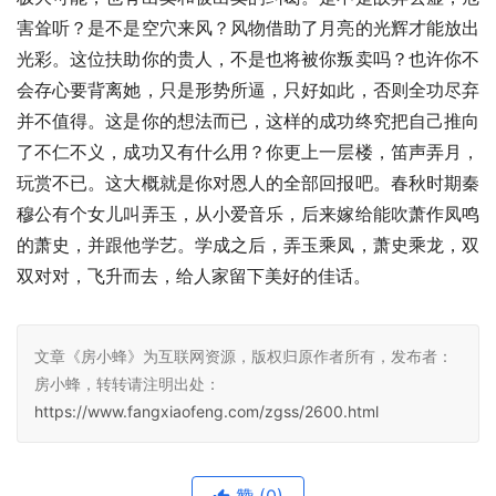
害耸听？是不是空穴来风？风物借助了月亮的光辉才能放出
光彩。这位扶助你的贵人，不是也将被你叛卖吗？也许你不
会存心要背离她，只是形势所逼，只好如此，否则全功尽弃
并不值得。这是你的想法而已，这样的成功终究把自己推向
了不仁不义，成功又有什么用？你更上一层楼，笛声弄月，
玩赏不已。这大概就是你对恩人的全部回报吧。春秋时期秦
穆公有个女儿叫弄玉，从小爱音乐，后来嫁给能吹萧作凤鸣
的萧史，并跟他学艺。学成之后，弄玉乘凤，萧史乘龙，双
双对对，飞升而去，给人家留下美好的佳话。
文章《房小蜂》为互联网资源，版权归原作者所有，发布者：
房小蜂，转转请注明出处：
https://www.fangxiaofeng.com/zgss/2600.html