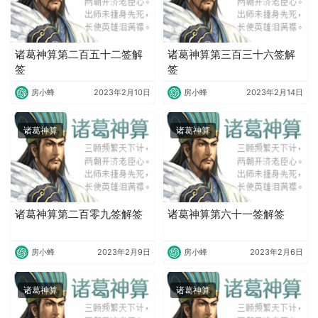
诸葛神算第二百五十二签解
诸葛神算第三百三十六签解
签
签
房小蜂
2023年2月10日
房小蜂
2023年2月14日
诸葛神算
诸葛神算
诸葛神算第二百零九签解签
诸葛神算第六十一签解签
房小蜂
2023年2月9日
房小蜂
2023年2月6日
诸葛神算
诸葛神算