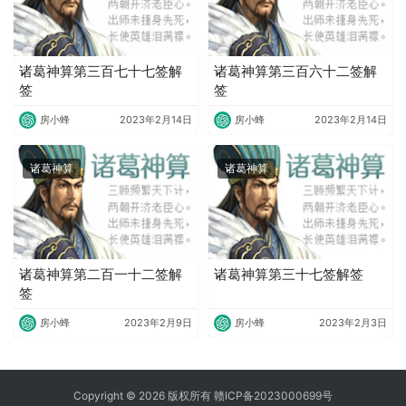
诸葛神算第三百七十七签解
诸葛神算第三百六十二签解
签
签
房小蜂
2023年2月14日
房小蜂
2023年2月14日
诸葛神算
诸葛神算
诸葛神算第二百一十二签解
诸葛神算第三十七签解签
签
房小蜂
2023年2月9日
房小蜂
2023年2月3日
Copyright © 2026 版权所有
赣ICP备2023000699号