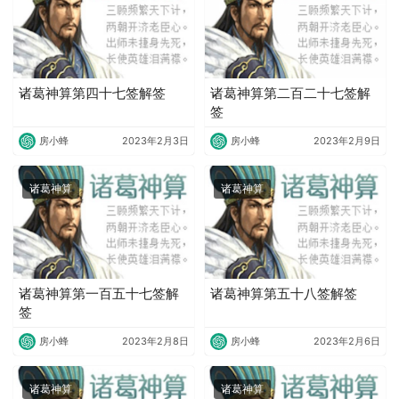
诸葛神算第四十七签解签
诸葛神算第二百二十七签解
签
房小蜂
2023年2月3日
房小蜂
2023年2月9日
诸葛神算
诸葛神算
诸葛神算第一百五十七签解
诸葛神算第五十八签解签
签
房小蜂
2023年2月8日
房小蜂
2023年2月6日
诸葛神算
诸葛神算