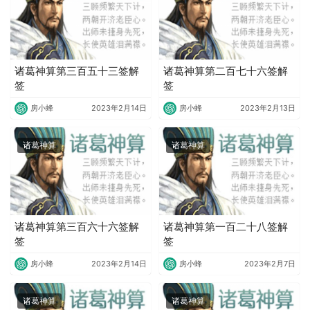
诸葛神算第三百五十三签解
诸葛神算第二百七十六签解
签
签
房小蜂
2023年2月14日
房小蜂
2023年2月13日
诸葛神算
诸葛神算
诸葛神算第三百六十六签解
诸葛神算第一百二十八签解
签
签
房小蜂
2023年2月14日
房小蜂
2023年2月7日
诸葛神算
诸葛神算