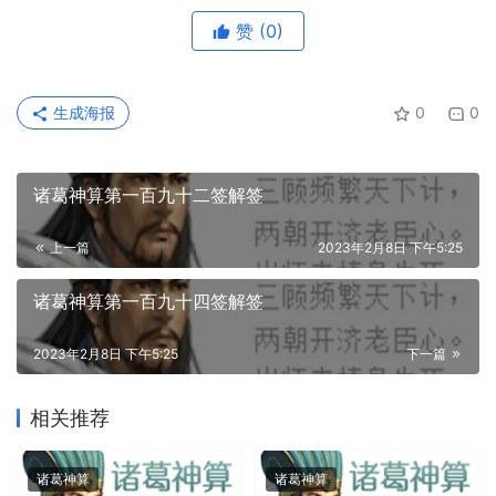
赞
(0)
生成海报
0
0
诸葛神算第一百九十二签解签
上一篇
2023年2月8日 下午5:25
诸葛神算第一百九十四签解签
2023年2月8日 下午5:25
下一篇
相关推荐
诸葛神算
诸葛神算