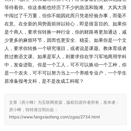
等待着你。你这条船也经历了不少的急流和险滩、大风大浪
中闯过了千万重，但你不能因此而只凭老经验办事，而毫不
在意。在全新的局势面前掉以轻心，即是很盲目的。如果你
是个商人，要求你转换一种行业，你的财路将更加通达，减
少更多的麻烦环节，因而也更安全、稳妥。如果你是一个文
人，要求你转换一个研究项目，或者说是课题。教体育或者
胜过教语文课。如果是军人，则要求你在学习军地两用学科
中，发奋进取。你是一个工人，可不可以换动一个工种，你
是一个农夫，可不可以努力当上一个养殖专业户，一个学生
原准备报考文科，是不是改成工科呢？
文章《房小蜂》为互联网资源，版权归原作者所有，发布者：
房小蜂，转转请注明出处：
https://www.fangxiaofeng.com/zgss/2734.html