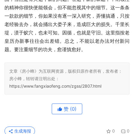
的精神你很快便能领会，但不能忽视其中的细节。这一条条
一款款的细节，你如果没有逐一深入研究，弄懂搞通，只按
老经验去办，就会捅出大娄子来，造成巨大的损失。千里长
堤，渍于蚁穴，也未可知。因循，也就是守旧。这里指按老
皇历办新事往往会出差错。总之，不能以老办法对付新问
题。要注重细节的功夫，愈谨慎愈好。
文章《房小蜂》为互联网资源，版权归原作者所有，发布者：
房小蜂，转转请注明出处：
https://www.fangxiaofeng.com/zgss/2807.html
赞
(0)
生成海报
0
0