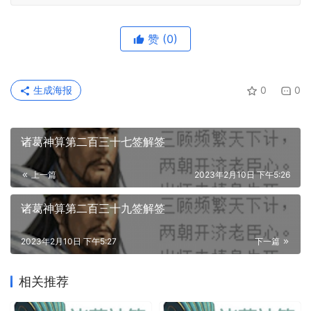
赞
(0)
生成海报
0
0
诸葛神算第二百三十七签解签
上一篇
2023年2月10日 下午5:26
诸葛神算第二百三十九签解签
2023年2月10日 下午5:27
下一篇
相关推荐