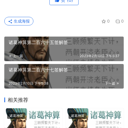
赞
(0)
生成海报
0
0
诸葛神算第二百六十五签解签
上一篇
2023年2月10日 下午5:37
诸葛神算第二百六十七签解签
2023年2月10日 下午5:38
下一篇
相关推荐
诸葛神算
诸葛神算