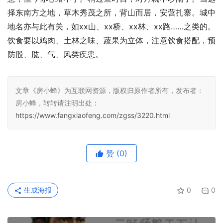
择东南方之地，草木秀茂之所，背山而居，安营扎寨。城中
地名亦与此有关，如xx山、xx桥、xx林、xx路……之类的。
饮食要以鸡肉、土林之味、蔬果为立体，注意饮食搭配，预
防股、肱、气、风类疾患。
文章《房小蜂》为互联网资源，版权归原作者所有，发布者：
房小蜂，转转请注明出处：
https://www.fangxiaofeng.com/zgss/3220.html
赞
(0)
生成海报
0
0