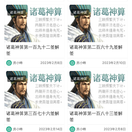
诸葛神算
诸葛神算
诸葛神算第一百九十二签解
诸葛神算第二百六十九签解
签
签
房小蜂
2023年2月8日
房小蜂
2023年2月10日
诸葛神算
诸葛神算
诸葛神算第三百七十六签解
诸葛神算第一百八十三签解
签
签
房小蜂
2023年2月14日
房小蜂
2023年2月8日