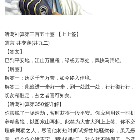
诸葛神算第三百五十签 【上上签】
震宫 井变蹇(井九二)
【签文】
巴到平安地，江山万里程，绿杨芳草处，风快马蹄轻。
【解签】
解签一：历尽千辛万苦，如今终入佳境。
解签二：此籤进一步好一步，到一处胜一处，行行復行行，
切勿稍驻足，占之者喜可知矣。
【诸葛神算第350签详解】
你摆脱了一场浩劫，暂时获得一段平安。你应利用这一时机
养精蓄锐，以图东山再起。此签为大吉大列上上签。你不必
理睬属猴之人，尽管他将短时间试探性地骚扰你，虽无恶
意，但今你心绪不宁。稍过些时日，对方就不吵闹了。当选