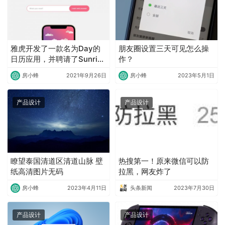
雅虎开发了一款名为Day的
朋友圈设置三天可见怎么操
日历应用，并聘请了Sunrise
作？
的联合创始人来设计
房小蜂
2021年9月26日
房小蜂
2023年5月1日
产品设计
产品设计
瞭望泰国清道区清道山脉 壁
热搜第一！原来微信可以防
纸高清图片无码
拉黑，网友炸了
房小蜂
2023年4月11日
头条新闻
2023年7月30日
产品设计
产品设计