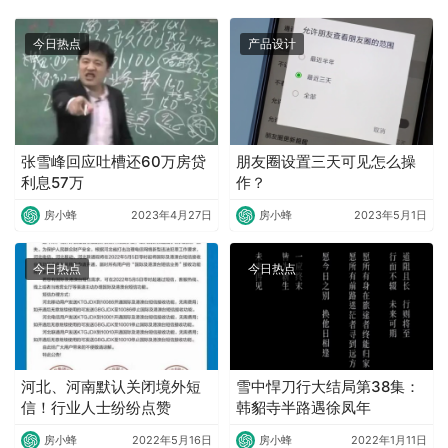
今日热点
产品设计
张雪峰回应吐槽还60万房贷
朋友圈设置三天可见怎么操
利息57万
作？
房小蜂
2023年4月27日
房小蜂
2023年5月1日
今日热点
今日热点
河北、河南默认关闭境外短
雪中悍刀行大结局第38集：
信！行业人士纷纷点赞
韩貂寺半路遇徐凤年
房小蜂
2022年5月16日
房小蜂
2022年1月11日