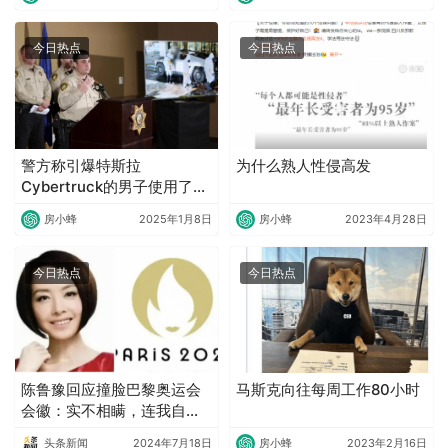
今日热点
今日热点
警方称引爆特斯拉
为什么熟人性侵高发
Cybertruck的男子使用了生
成式AI来策划袭击
房小蜂
2025年1月8日
房小蜂
2023年4月28日
今日热点
今日热点
陈鲁豫回应撞脸巴黎奥运会
马斯克向往每周工作80小时
会徽：实不相瞒，连我自己
都被洗脑了
头条新闻
2024年7月18日
房小蜂
2023年2月16日