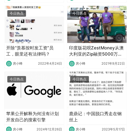
今日热点
今日热点
开除“羡慕按时发工资”员
印度版花呗ZestMoney从澳
工，眼里还有法律吗？
大利亚的Zip融资5000万美
元
房小蜂
2022年4月24日
房小蜂
2021年9月22日
今日热点
今日热点
苹果公开解释为何没有计划
鹿鼎记：中国脱口秀走在钢
开发自己的搜索引擎
丝上
房小蜂
2024年12月26日
房小蜂
2023年5月17日