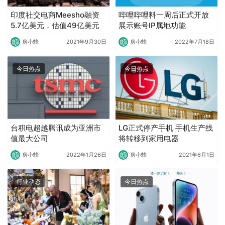
印度社交电商Meesho融资
哔哩哔哩料一周后正式开放
5.7亿美元，估值49亿美元
展示账号IP属地功能
房小蜂
2021年9月30日
房小蜂
2022年7月18日
今日热点
今日热点
台积电超越腾讯成为亚洲市
LG正式停产手机 手机生产线
值最大公司
将转移到家用电器
房小蜂
2022年1月26日
房小蜂
2021年6月1日
行业动态
今日热点