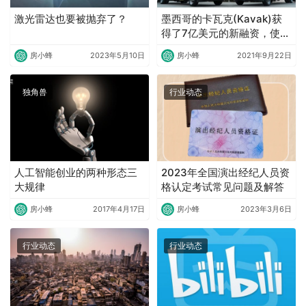
激光雷达也要被抛弃了？
墨西哥的卡瓦克(Kavak)获
得了7亿美元的新融资，使其
估值翻番达到87亿美元
房小蜂
2023年5月10日
房小蜂
2021年9月22日
独角兽
行业动态
人工智能创业的两种形态三
2023年全国演出经纪人员资
大规律
格认定考试常见问题及解答
房小蜂
2017年4月17日
房小蜂
2023年3月6日
行业动态
行业动态