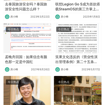
去泰国旅游安全吗？泰国旅
联想Legion Go S成为首款搭
游安全性问题怎么样？
载SteamOS的第三方掌上游
戏 PC
房小蜂
2023年3月22日
房小蜂
2025年1月8日
今日热点
今日热点
孟晚舟回国：如果信念有颜
笑果文化违反的《营业性演
色那一定是中国红
出管理条例》第二十五条、
第二十六条、第四十六条规
房小蜂
2021年9月26日
房小蜂
2023年5月17日
定
今日热点
今日热点