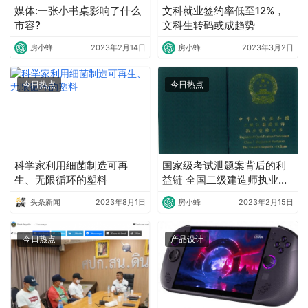
媒体:一张小书桌影响了什么
文科就业签约率低至12%，
市容?
文科生转码或成趋势
房小蜂
2023年2月14日
房小蜂
2023年3月2日
今日热点
今日热点
科学家利用细菌制造可再
国家级考试泄题案背后的利
生、无限循环的塑料
益链 全国二级建造师执业资
格考试作弊案
头条新闻
2023年8月1日
房小蜂
2023年2月15日
今日热点
产品设计