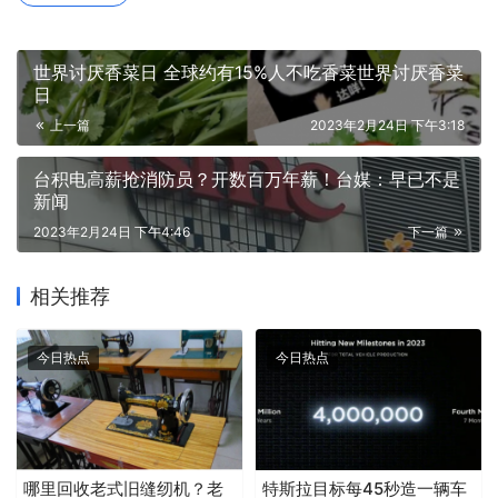
世界讨厌香菜日 全球约有15%人不吃香菜世界讨厌香菜
日
上一篇
2023年2月24日 下午3:18
台积电高薪抢消防员？开数百万年薪！台媒：早已不是
新闻
2023年2月24日 下午4:46
下一篇
相关推荐
今日热点
今日热点
哪里回收老式旧缝纫机？老
特斯拉目标每45秒造一辆车