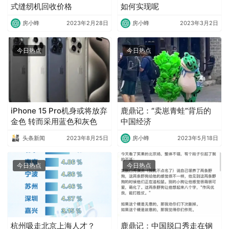
式缝纫机回收价格
如何实现呢
房小蜂
2023年2月28日
房小蜂
2023年3月2日
今日热点
今日热点
iPhone 15 Pro机身或将放弃
鹿鼎记：“卖崽青蛙”背后的
金色 转而采用蓝色和灰色
中国经济
头条新闻
2023年8月25日
房小蜂
2023年5月18日
今日热点
今日热点
杭州吸走北京上海人才？
鹿鼎记：中国脱口秀走在钢