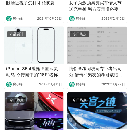
眼睛近视了怎样才能恢复
女子为激励男友买车情人节
送充电桩 男方表示没必要
房小蜂
2021年10月26日
房小蜂
2023年2月16日
产品设计
今日热点
iPhone SE 4泄露图显示灵
情侣备考同校同专业考出同
动岛 令传闻中的”16E”名称
分 倩倩和男友的考研成绩均
存疑
为407分
房小蜂
2025年1月21日
房小蜂
2023年2月22日
今日热点
今日热点