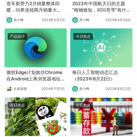
造车新势力2月销量整体回
2023年中国航天日的主题
暖，问界连续两月销量大幅
“格物致知，叩问苍穹”有什
下滑
么内涵？
房小蜂
2023年3月2日
房小蜂
2023年4月24日
产品设计
今日热点
微软Edge计划效仿Chrome
每日人工智能动态汇总
在Android上将浏览器地址
（2023年8月22日）
栏移至底部
头条新闻
2024年11月1日
房小蜂
2023年8月22日
今日热点
今日热点