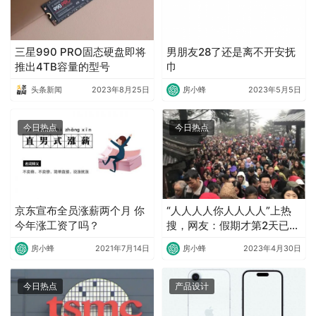
三星990 PRO固态硬盘即将
男朋友28了还是离不开安抚
推出4TB容量的型号
巾
头条新闻
2023年8月25日
房小蜂
2023年5月5日
今日热点
今日热点
京东宣布全员涨薪两个月 你
“人人人人你人人人人”上热
今年涨工资了吗？
搜，网友：假期才第2天已经
玩累了
房小蜂
2021年7月14日
房小蜂
2023年4月30日
今日热点
产品设计