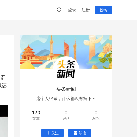
登录
注册
投稿
、群
做还
头条新闻
这个人很懒，什么都没有留下～
120
0
0
文章
评论
粉丝
关注
私信