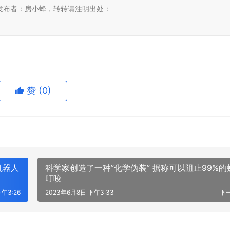
发布者：房小蜂，转转请注明出处：
赞
(0)
机器人
科学家创造了一种”化学伪装” 据称可以阻止99%的
叮咬
午3:26
2023年6月8日 下午3:33
下