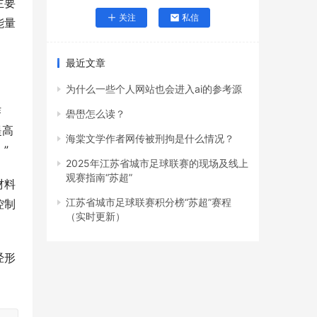
主要
关注
私信
能量
最近文章
为什么一些个人网站也会进入ai的参考源
作
礐嶨怎么读？
提高
海棠文学作者网传被刑拘是什么情况？
”
2025年江苏省城市足球联赛的现场及线上
观赛指南“苏超”
材料
江苏省城市足球联赛积分榜“苏超”赛程
控制
（实时更新）
经形