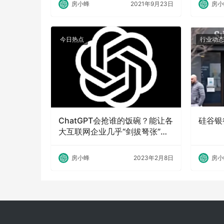
房小蜂
2021年9月23日
房小
今日热点
行业动态
ChatGPT会抢谁的饭碗？能让各
硅谷银
大互联网企业几乎“剑拔弩张”的
ChatGPT究竟有何重大意义？
房小蜂
2023年2月8日
房小