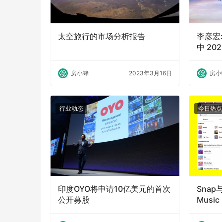
太空旅行的市场分析报告
李彦宏
中 20
房小蜂
2023年3月16日
房小
行业动态
今日热点
印度OYO将申请10亿美元的首次
Snap
公开募股
Musi
音乐目