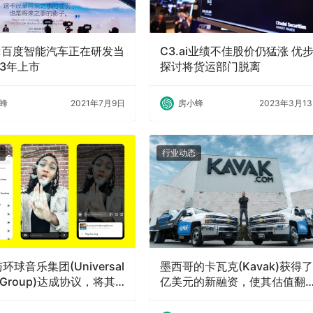
:百度智能汽车正在研发当
C3.ai业绩不佳股价仍猛涨 优
23年上市
探讨将货运部门脱离
蜂
2021年7月9日
房小蜂
2023年3月1
行业动态
与环球音乐集团(Universal
墨西哥的卡瓦克(Kavak)获得了
c Group)达成协议，将其
亿美元的新融资，使其估值翻
录添加到Sounds中
达到87亿美元