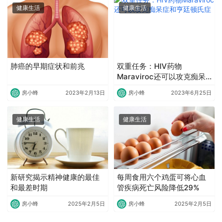
健康生活
健康生活
肺癌的早期症状和前兆
双重任务：HIV药物
Maraviroc还可以攻克痴呆
症和亨廷顿氏症
房小蜂
2023年2月13日
房小蜂
2023年6月25日
健康生活
健康生活
新研究揭示​精神健康的最佳
每周食用六个鸡蛋可将心血
和最差时期
管疾病死亡风险降低29%
房小蜂
2025年2月5日
房小蜂
2025年2月5日