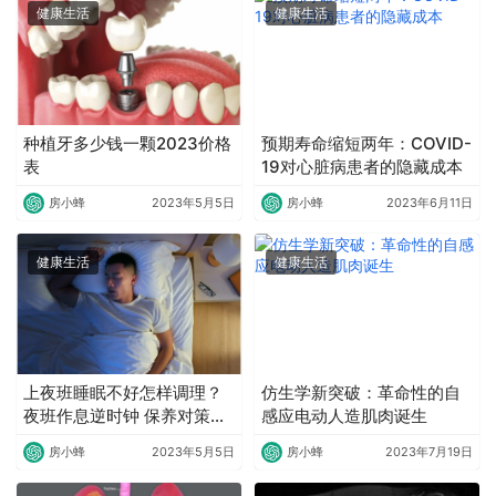
健康生活
健康生活
种植牙多少钱一颗2023价格
预期寿命缩短两年：COVID-
表
19对心脏病患者的隐藏成本
房小蜂
2023年5月5日
房小蜂
2023年6月11日
健康生活
健康生活
上夜班睡眠不好怎样调理？
仿生学新突破：革命性的自
夜班作息逆时钟 保养对策助
感应电动人造肌肉诞生
好眠
房小蜂
2023年5月5日
房小蜂
2023年7月19日