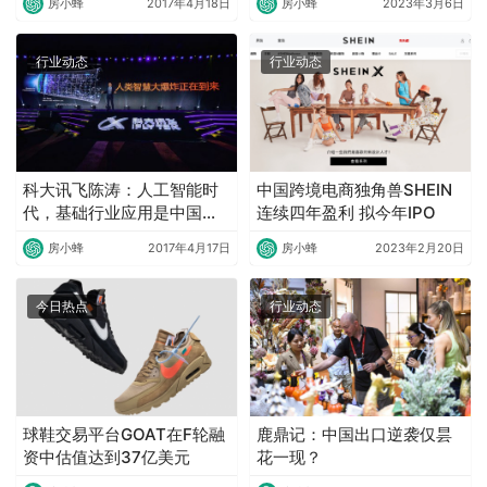
房小蜂
2017年4月18日
房小蜂
2023年3月6日
行业动态
行业动态
科大讯飞陈涛：人工智能时
中国跨境电商独角兽SHEIN
代，基础行业应用是中国企
连续四年盈利 拟今年IPO
业的机遇
房小蜂
2017年4月17日
房小蜂
2023年2月20日
今日热点
行业动态
球鞋交易平台GOAT在F轮融
鹿鼎记：中国出口逆袭仅昙
资中估值达到37亿美元
花一现？