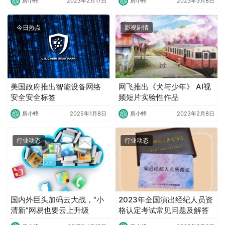
房小蜂
2023年2月17日
房小蜂
2023年3月8日
今日热点
影视剧情
美国政府推出智能设备网络
网飞推出《犬与少年》 AI视
安全安全标签
频短片实验性作品
房小蜂
2025年1月8日
房小蜂
2023年2月8日
行业动态
行业动态
国内外巨头加码云大战，“小
2023年全国演出经纪人员资
清新”网易也要云上升级
格认定考试常见问题及解答