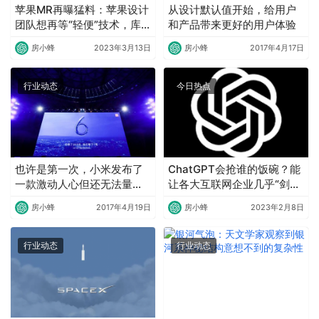
苹果MR再曝猛料：苹果设计
从设计默认值开始，给用户
团队想再等“轻便”技术，库
和产品带来更好的用户体验
克决定今年亮相
房小蜂
2023年3月13日
房小蜂
2017年4月17日
行业动态
今日热点
也许是第一次，小米发布了
ChatGPT会抢谁的饭碗？能
一款激动人心但还无法量产
让各大互联网企业几乎“剑拔
的手机
弩张”的ChatGPT究竟有何
房小蜂
2017年4月19日
房小蜂
2023年2月8日
重大意义？
行业动态
行业动态