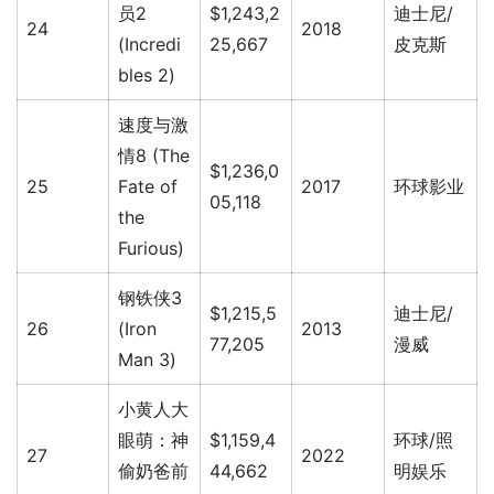
员2
$1,243,2
迪士尼/
24
2018
(Incredi
25,667
皮克斯
bles 2)
速度与激
情8 (The
$1,236,0
25
Fate of
2017
环球影业
05,118
the
Furious)
钢铁侠3
$1,215,5
迪士尼/
26
(Iron
2013
77,205
漫威
Man 3)
小黄人大
眼萌：神
$1,159,4
环球/照
27
2022
偷奶爸前
44,662
明娱乐