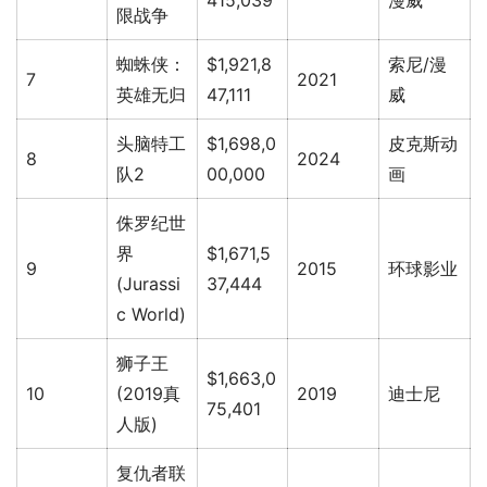
415,039
漫威
限战争
蜘蛛侠：
$1,921,8
索尼/漫
7
2021
英雄无归
47,111
威
头脑特工
$1,698,0
皮克斯动
8
2024
队2
00,000
画
侏罗纪世
界
$1,671,5
9
2015
环球影业
(Jurassi
37,444
c World)
狮子王
$1,663,0
10
(2019真
2019
迪士尼
75,401
人版)
复仇者联