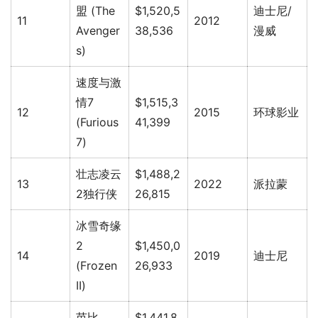
盟 (The
$1,520,5
迪士尼/
11
2012
Avenger
38,536
漫威
s)
速度与激
情7
$1,515,3
12
2015
环球影业
(Furious
41,399
7)
壮志凌云
$1,488,2
13
2022
派拉蒙
2独行侠
26,815
冰雪奇缘
2
$1,450,0
14
2019
迪士尼
(Frozen
26,933
II)
芭比
$1,441,8