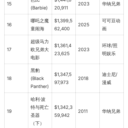
15
2023
华纳兄弟
(Barbie)
20,911
哪吒之魔
$1,399,5
可可豆动
16
2025
童闹海
62,400
画
超级马力
$1,361,4
环球/照
17
欧兄弟大
2023
23,625
明娱乐
电影
黑豹
$1,347,5
迪士尼/
18
(Black
2018
97,973
漫威
Panther)
哈利·波
特与死亡
$1,342,3
19
2011
华纳兄弟
圣器
59,942
（下）