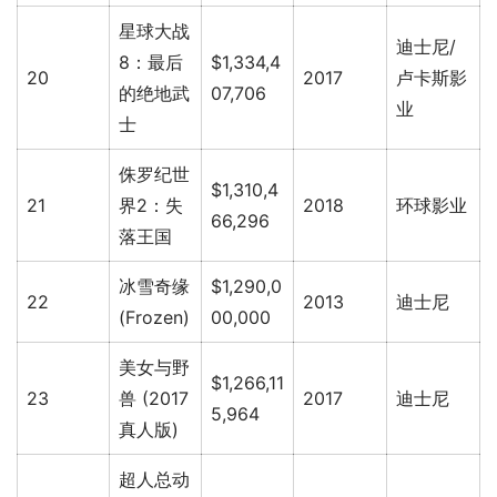
星球大战
迪士尼/
8：最后
$1,334,4
20
2017
卢卡斯影
的绝地武
07,706
业
士
侏罗纪世
$1,310,4
21
界2：失
2018
环球影业
66,296
落王国
冰雪奇缘
$1,290,0
22
2013
迪士尼
(Frozen)
00,000
美女与野
$1,266,11
23
兽 (2017
2017
迪士尼
5,964
真人版)
超人总动