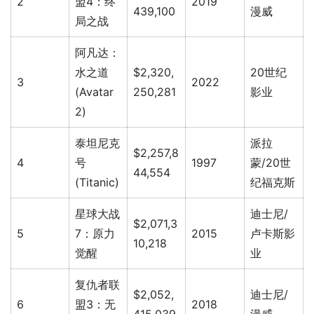
2
盟4：终
2019
439,100
漫威
局之战
阿凡达：
水之道
$2,320,
20世纪
3
2022
(Avatar
250,281
影业
2)
泰坦尼克
派拉
$2,257,8
4
号
1997
蒙/20世
44,554
(Titanic)
纪福克斯
星球大战
迪士尼/
$2,071,3
5
7：原力
2015
卢卡斯影
10,218
觉醒
业
复仇者联
$2,052,
迪士尼/
6
盟3：无
2018