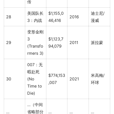
传
美国队长
$1,155,0
迪士尼/
28
2016
3：内战
46,416
漫威
变形金刚
3
$1,123,7
29
2011
派拉蒙
(Transfo
94,079
rmers 3)
007：无
暇赴死
$774,153
米高梅/
30
(No
2021
,007
环球
Time to
Die)
…（中间
…
省略部分
…
…
…