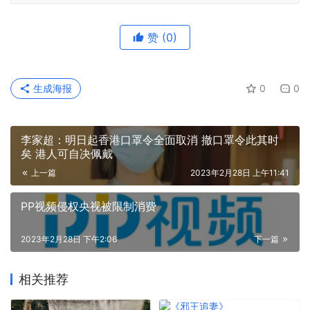
赞
(0)
生成海报
0
0
李家超：明日起香港口罩令全面取消 撤口罩令此其时
矣 港人可自决佩戴
上一篇
2023年2月28日 上午11:41
PP视频侵权央视被限制消费
2023年2月28日 下午2:06
下一篇
相关推荐