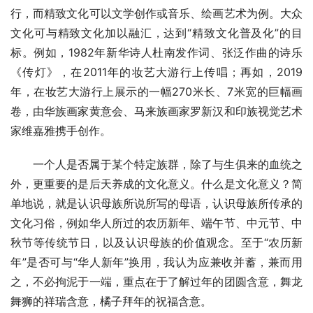
行，而精致文化可以文学创作或音乐、绘画艺术为例。大众
文化可与精致文化加以融汇，达到“精致文化普及化”的目
标。例如，1982年新华诗人杜南发作词、张泛作曲的诗乐
《传灯》，在2011年的妆艺大游行上传唱；再如，2019
年，在妆艺大游行上展示的一幅270米长、7米宽的巨幅画
卷，由华族画家黄意会、马来族画家罗新汉和印族视觉艺术
家维嘉雅携手创作。
一个人是否属于某个特定族群，除了与生俱来的血统之
外，更重要的是后天养成的文化意义。什么是文化意义？简
单地说，就是认识母族所说所写的母语，认识母族所传承的
文化习俗，例如华人所过的农历新年、端午节、中元节、中
秋节等传统节日，以及认识母族的价值观念。至于“农历新
年”是否可与“华人新年”换用，我认为应兼收并蓄，兼而用
之，不必拘泥于一端，重点在于了解过年的团圆含意，舞龙
舞狮的祥瑞含意，橘子拜年的祝福含意。