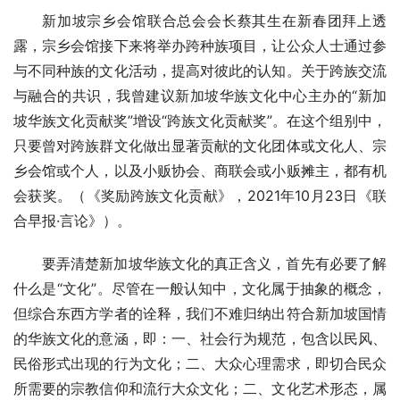
新加坡宗乡会馆联合总会会长蔡其生在新春团拜上透
露，宗乡会馆接下来将举办跨种族项目，让公众人士通过参
与不同种族的文化活动，提高对彼此的认知。关于跨族交流
与融合的共识，我曾建议新加坡华族文化中心主办的“新加
坡华族文化贡献奖”增设“跨族文化贡献奖”。在这个组别中，
只要曾对跨族群文化做出显著贡献的文化团体或文化人、宗
乡会馆或个人，以及小贩协会、商联会或小贩摊主，都有机
会获奖。（《奖励跨族文化贡献》，2021年10月23日《联
合早报·言论》）。
要弄清楚新加坡华族文化的真正含义，首先有必要了解
什么是“文化”。尽管在一般认知中，文化属于抽象的概念，
但综合东西方学者的诠释，我们不难归纳出符合新加坡国情
的华族文化的意涵，即：一、社会行为规范，包含以民风、
民俗形式出现的行为文化；二、大众心理需求，即切合民众
所需要的宗教信仰和流行大众文化；二、文化艺术形态，属