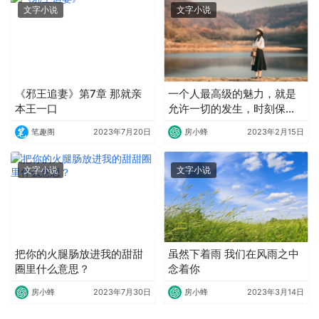
文字小说
文字小说
《邪王追妻》第7章 那就亲
一个人最高级的魅力，就是
本王一口
允许一切的发生，时刻保持
松弛感
笔趣阁
2023年7月20日
房小蜂
2023年2月15日
文字小说
文字小说
把你的火腿肠放进我的甜甜
虽然下着雨 我们在风雨之中
圈里什么意思？
念着你
房小蜂
2023年7月30日
房小蜂
2023年3月14日