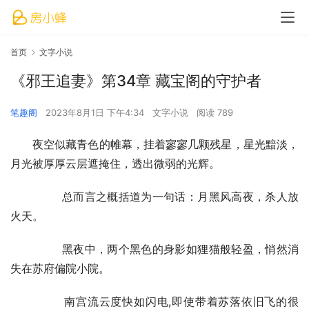
首页
文字小说
《邪王追妻》第34章 藏宝阁的守护者
笔趣阁
2023年8月1日 下午4:34
文字小说
阅读 789
夜空似藏青色的帷幕，挂着寥寥几颗残星，星光黯淡，
月光被厚厚云层遮掩住，透出微弱的光辉。
        总而言之概括道为一句话：月黑风高夜，杀人放
火天。
        黑夜中，两个黑色的身影如狸猫般轻盈，悄然消
失在苏府偏院小院。
        南宫流云度快如闪电,即使带着苏落依旧飞的很