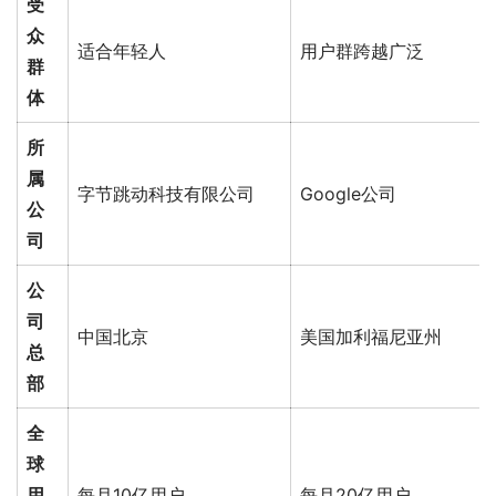
受
众
适合年轻人
用户群跨越广泛
群
体
所
属
字节跳动科技有限公司
Google公司
公
司
公
司
中国北京
美国加利福尼亚州
总
部
全
球
用
每月10亿用户
每月20亿用户