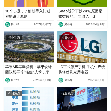
10个步骤，了解新手入门过
Snap股价下跌24%,原因是
程的设计原则
收益疲弱,广告收入下滑
房小蜂
2017年4月17日
房小蜂
2023年4月28日
行业动态
今日热点
苹果MR再曝猛料：苹果设计
LG正式停产手机 手机生产线
团队想再等“轻便”技术，库
将转移到家用电器
克决定今年亮相
房小蜂
2023年3月13日
房小蜂
2021年6月1日
今日热点
行业动态