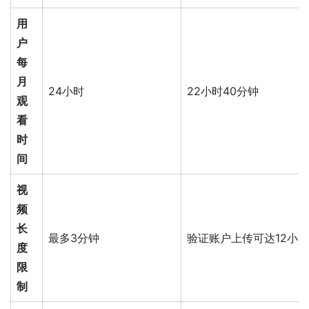
用
户
每
月
24小时
22小时40分钟
观
看
时
间
视
频
长
最多3分钟
验证账户上传可达12小
度
限
制