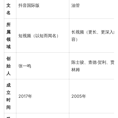
文
抖音国际版
油管
名
所
属
长视频（更长、更深入的
短视频（以短而闻名）
领
容）
域
创
陈士骏、查德·贺利、贾德
始
张一鸣
林姆
人
成
立
2017年
2005年
时
间