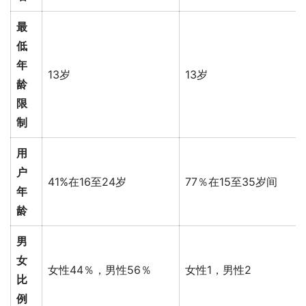
最
低
年
13岁
13岁
龄
限
制
用
户
41%在16至24岁
77％在15至35岁间
年
龄
男
女
女性44％，男性56％
女性1，男性2
比
例