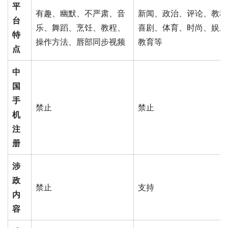
平
有趣、幽默、不严肃、音
新闻、政治、评论、教程
台
乐、舞蹈、烹饪、教程、
喜剧、体育、时尚、娱乐
特
操作方法、唇部同步视频
教育等
点
中
国
手
禁止
禁止
机
注
册
涉
政
禁止
支持
内
容