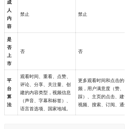
成
人
禁止
禁止
内
容
是
否
否
否
上
市
观看时间、重看、点赞、
平
更多观看时间和点击的视
评论、分享、关注量、创
台
频，用户满意度（赞、
建的内容类型，视频信息
算
踩）、主页的点击、建议
（声音、字幕和标签）、
法
视频、搜索、订阅、通知
语言首选项、国家地域。