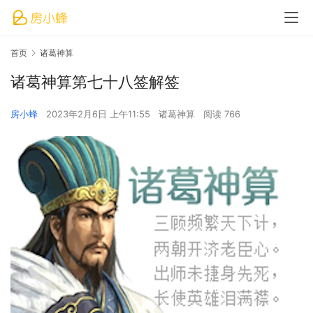
首页
诸葛神算
诸葛神算第七十八签解签
房小蜂
2023年2月6日 上午11:55
诸葛神算
阅读 766