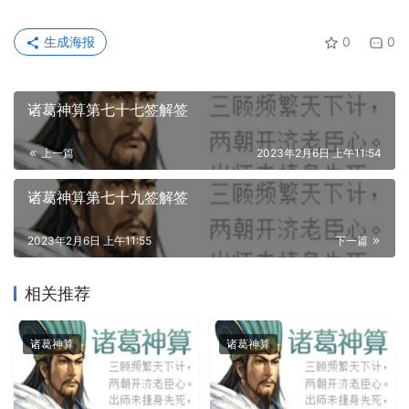
生成海报
0
0
诸葛神算第七十七签解签
上一篇
2023年2月6日 上午11:54
诸葛神算第七十九签解签
2023年2月6日 上午11:55
下一篇
相关推荐
诸葛神算
诸葛神算