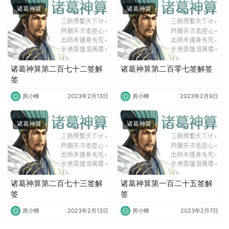
诸葛神算
诸葛神算
诸葛神算第二百七十二签解
诸葛神算第二百零七签解签
签
房小蜂
2023年2月13日
房小蜂
2023年2月9日
诸葛神算
诸葛神算
诸葛神算第二百七十三签解
诸葛神算第一百二十五签解
签
签
房小蜂
2023年2月13日
房小蜂
2023年2月7日