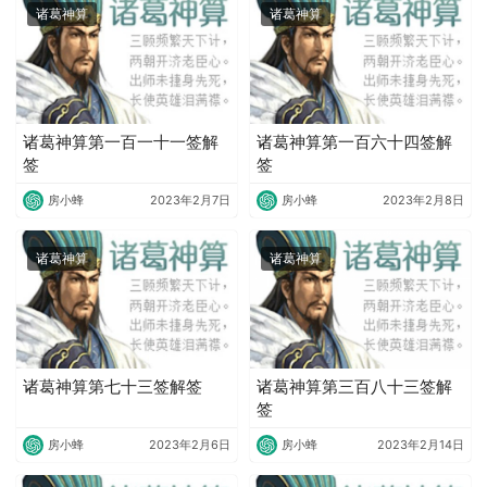
诸葛神算
诸葛神算
诸葛神算第一百一十一签解
诸葛神算第一百六十四签解
签
签
房小蜂
2023年2月7日
房小蜂
2023年2月8日
诸葛神算
诸葛神算
诸葛神算第七十三签解签
诸葛神算第三百八十三签解
签
房小蜂
2023年2月6日
房小蜂
2023年2月14日