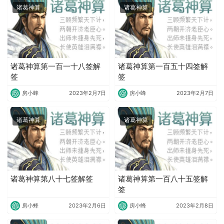
诸葛神算
诸葛神算
诸葛神算第一百一十八签解
诸葛神算第一百五十四签解
签
签
房小蜂
2023年2月7日
房小蜂
2023年2月7日
诸葛神算
诸葛神算
诸葛神算第八十七签解签
诸葛神算第一百八十五签解
签
房小蜂
2023年2月6日
房小蜂
2023年2月8日