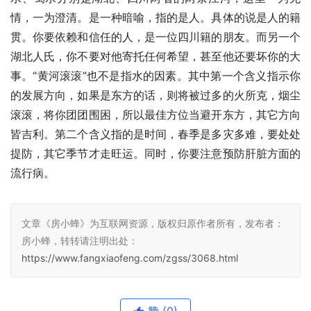
情，一为澄清。是一种暗喻，指的是人。具体的说是人的籍
贯。你要依赖和信任的人，是一位四川籍的朋友。而另一个
湖北人氏，你不要对他寄托任何希望，甚至他还要坏你的大
事。“黄河滚滚”也不是指水的因素。其中第一个含义指示你
的发展方向，如果是东方的话，则将被过多的火所克，烟尘
滚滚，将你团团围困，所以最佳方位当避开东方，其它方向
皆吉利。第二个含义指的是时间，春季是多灾多难，要处处
提防，其它季节才走旺运。同时，你要注意预防肝脏方面的
流行病。
文章《房小蜂》为互联网资源，版权归原作者所有，发布者：
房小蜂，转转请注明出处：
https://www.fangxiaofeng.com/zgss/3068.html