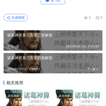
赞
(0)
生成海报
0
0
诸葛神算第三百零二签解签
上一篇
2023年2月13日 下午6:35
诸葛神算第三百零四签解签
2023年2月13日 下午6:37
下一篇
相关推荐
诸葛神算
诸葛神算