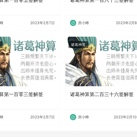
算第一百零五签解签
诸葛神算第一百六十三签解签
蜂
2023年2月7日
房小蜂
2023年2月
诸葛神算
算第一百零三签解签
诸葛神算第二百三十六签解签
蜂
2023年2月7日
房小蜂
2023年2月1