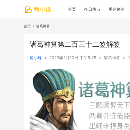
首页
今日热点
用户体验
首页
诸葛神算
诸葛神算第二百三十二签解签
房小蜂
•
2023年2月10日 下午5:25
•
诸葛神算
•