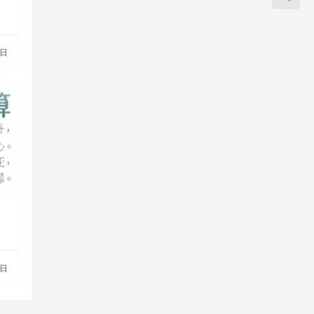
8日
0日