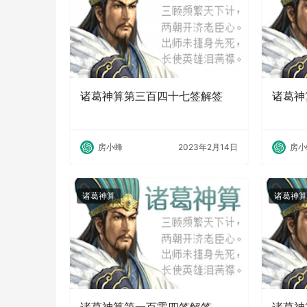
诸葛神算第三百四十七签解签
诸葛神
房小蜂
2023年2月14日
房小
诸葛神算
诸葛神算