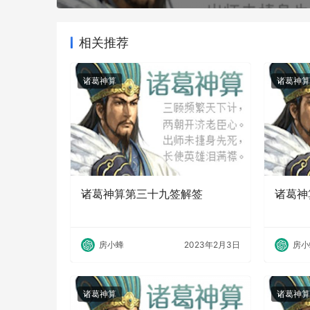
相关推荐
诸葛神算
诸葛神算
诸葛神算第三十九签解签
诸葛神
房小蜂
2023年2月3日
房小
诸葛神算
诸葛神算