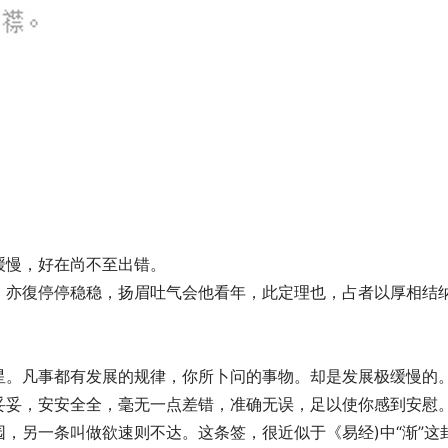
缓慢，好在尚不至出错。
，亦復停停稳稳，扬眉吐气会他看年，此定理也，占者以厚相结
星。凡事都有发展的规律，你所卜问的事物。却是发展极缓慢的
妥妥，安安全全，毫无一点差错，准确无误，足以使你感到安慰
，另一条叫做欲速则不达。这条签，很近似于《易经)中“渐”这