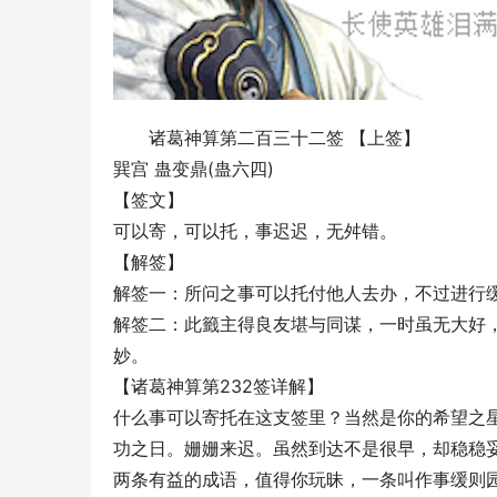
诸葛神算第二百三十二签 【上签】
巽宫 蛊变鼎(蛊六四)
【签文】
可以寄，可以托，事迟迟，无舛错。
【解签】
解签一：所问之事可以托付他人去办，不过进行
解签二：此籤主得良友堪与同谋，一时虽无大好
妙。
【诸葛神算第232签详解】
什么事可以寄托在这支签里？当然是你的希望之
功之日。姗姗来迟。虽然到达不是很早，却稳稳
两条有益的成语，值得你玩昧，一条叫作事缓则园