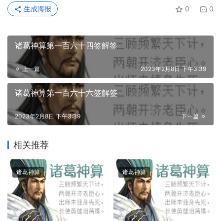
生成海报
0
0
诸葛神算第一百六十四签解签
上一篇
2023年2月8日 下午3:39
诸葛神算第一百六十六签解签
2023年2月8日 下午3:39
下一篇
相关推荐
诸葛神算
诸葛神算