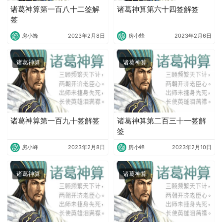
诸葛神算第一百八十二签解
诸葛神算第六十四签解签
签
房小蜂
2023年2月8日
房小蜂
2023年2月6日
诸葛神算
诸葛神算
诸葛神算第一百九十签解签
诸葛神算第二百三十一签解
签
房小蜂
2023年2月8日
房小蜂
2023年2月10日
诸葛神算
诸葛神算