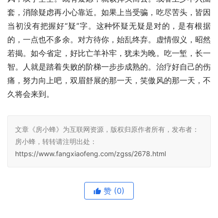
套，消除疑虑再小心靠近。如果上当受骗，吃尽苦头，皆因
当初没有把握好“疑”字。这种怀疑无疑是对的，是有根据
的，一点也不多余。对方待你，始乱终弃。虚情假义，昭然
若揭。如今省定，好比亡羊补牢，犹未为晚。吃一堑，长一
智。人就是踏着失败的阶梯一步步成熟的。治疗好自己的伤
痛，努力向上吧，双眉舒展的那一天，笑傲风的那一天，不
久将会来到。
文章《房小蜂》为互联网资源，版权归原作者所有，发布者：
房小蜂，转转请注明出处：
https://www.fangxiaofeng.com/zgss/2678.html
赞
(0)