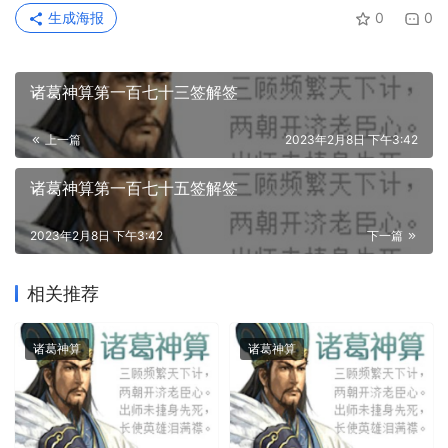
生成海报
0
0
诸葛神算第一百七十三签解签
上一篇
2023年2月8日 下午3:42
诸葛神算第一百七十五签解签
2023年2月8日 下午3:42
下一篇
相关推荐
诸葛神算
诸葛神算