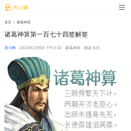
首页
诸葛神算
诸葛神算第一百七十四签解签
房小蜂
2023年2月8日 下午3:42
诸葛神算
阅读 925