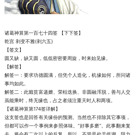
诸葛神算第一百七十四签 【下下签】
乾宫 剥变不雅(剥六五)
【签文】
圆又缺，缺又圆，低低密密要周旋，时来始见缘。
【解签】
解签一：要求功德圆满，但凭个人造化，机缘如何，所问诸
事均如此。
解签二：此籤贫富递嬗、荣枯迭换、非圆融浑脱，善与人交
虽能乘时，终无缘也，占之者须注重天时人和两项。
【诸葛神算第174签详解】
这支签也是回答有关缘份的预测。当然也不排除其它事项，
但都可以作一个事例来参照体味。“好事多磨”。此事翻来复
去，将会有二次以上的反复。所以，不管是处于低潮，阻力