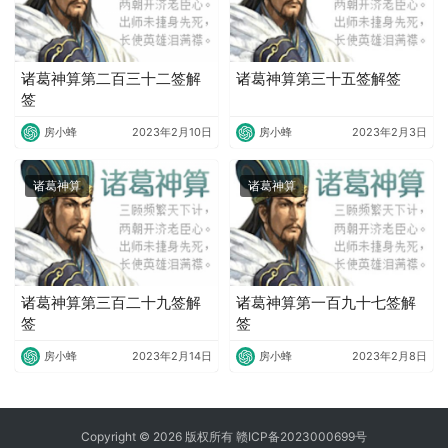
诸葛神算第二百三十二签解
诸葛神算第三十五签解签
签
房小蜂
2023年2月10日
房小蜂
2023年2月3日
诸葛神算
诸葛神算
诸葛神算第三百二十九签解
诸葛神算第一百九十七签解
签
签
房小蜂
2023年2月14日
房小蜂
2023年2月8日
Copyright © 2026 版权所有
赣ICP备2023000699号