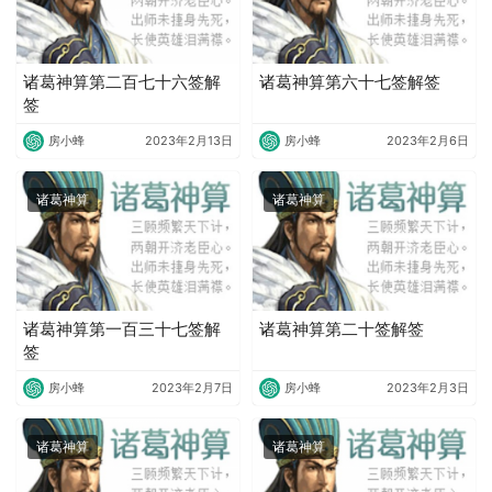
诸葛神算第二百七十六签解
诸葛神算第六十七签解签
签
房小蜂
2023年2月13日
房小蜂
2023年2月6日
诸葛神算
诸葛神算
诸葛神算第一百三十七签解
诸葛神算第二十签解签
签
房小蜂
2023年2月7日
房小蜂
2023年2月3日
诸葛神算
诸葛神算