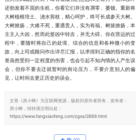
还勃发着不屈的生机，你看它们并没有凋零、萎顿。重新将
大树植根培土、浇水剪枝，精心呵护，终可长成参天大树。
大树掀扬，大难不死，重遇贵人，实为有福。树拔掀扬，本
主主人大凶，然而此签凶中转吉，并无大碍。你在营运的过
程中，要随时将自己的处境、综合的信息和各种微小的变
故，向上司或顾问作出详尽汇报，以求得到正确的指你的名
誉虽然受到一定程度的伤害，也会引起不知内情的人产生误
会，但你不要去迁就暂时的舆论压力，不要介意别人的偏
见，让时间去更正历史的误会。
文章《房小蜂》为互联网资源，版权归原作者所有，发布者：
房小蜂，转转请注明出处：
https://www.fangxiaofeng.com/zgss/2889.html