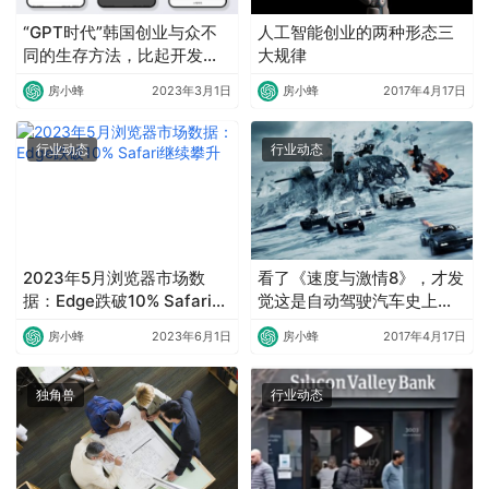
“GPT时代”韩国创业与众不
人工智能创业的两种形态三
同的生存方法，比起开发更
大规律
注重活用
房小蜂
2023年3月1日
房小蜂
2017年4月17日
行业动态
行业动态
2023年5月浏览器市场数
看了《速度与激情8》，才发
据：Edge跌破10% Safari继
觉这是自动驾驶汽车史上被
续攀升
黑得最惨的一次
房小蜂
2023年6月1日
房小蜂
2017年4月17日
独角兽
行业动态