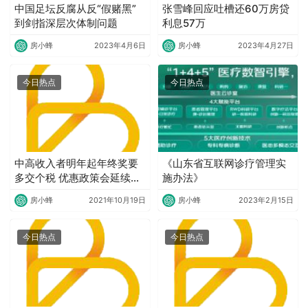
中国足坛反腐从反“假赌黑”
张雪峰回应吐槽还60万房贷
到剑指深层次体制问题
利息57万
房小蜂
2023年4月6日
房小蜂
2023年4月27日
今日热点
今日热点
中高收入者明年起年终奖要
《山东省互联网诊疗管理实
多交个税 优惠政策会延续
施办法》
吗?
房小蜂
2021年10月19日
房小蜂
2023年2月15日
今日热点
今日热点