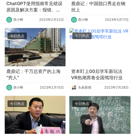
ChatGPT使用指南常见错误
鹿鼎记：中国脱口秀走在钢
原因及解决方案：报错、回
丝上
答不完整
房小蜂
2023年2月22日
房小蜂
2023年5月17日
今日热点
今日热点
鹿鼎记：千万总资产的上海
资本盯上00后学车新玩法
“穷人”
VR热潮席卷全国驾培行业
房小蜂
2023年2月15日
头条新闻
2023年7月28日
今日热点
今日热点