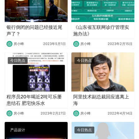
银行倒闭的问题已经接近尾
《山东省互联网诊疗管理实
声了？
施办法》
房小蜂
2023年5月1日
房小蜂
2023年2月15日
今日热点
今日热点
程序员20年喝近2吨可乐屡
阿里技术副总裁回应逃离上
患结石 肥宅快乐水
海
房小蜂
2023年2月27日
房小蜂
2022年4月14日
产品设计
今日热点