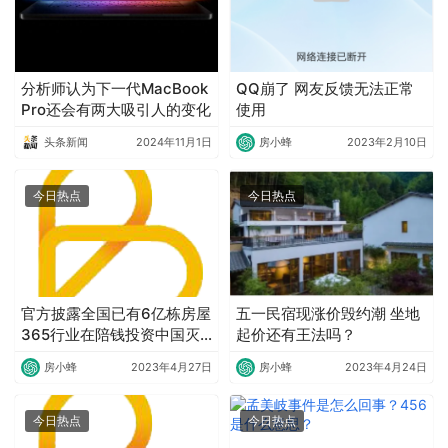
分析师认为下一代MacBook
QQ崩了 网友反馈无法正常
Pro还会有两大吸引人的变化
使用
头条新闻
2024年11月1日
房小蜂
2023年2月10日
今日热点
今日热点
官方披露全国已有6亿栋房屋
五一民宿现涨价毁约潮 坐地
365行业在陪钱投资中国灭
起价还有王法吗？
火
房小蜂
2023年4月27日
房小蜂
2023年4月24日
今日热点
今日热点