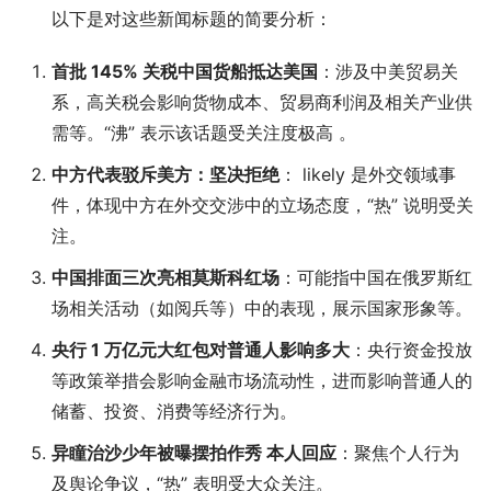
以下是对这些新闻标题的简要分析：
首批 145% 关税中国货船抵达美国
：涉及中美贸易关
系，高关税会影响货物成本、贸易商利润及相关产业供
需等。“沸” 表示该话题受关注度极高 。
中方代表驳斥美方：坚决拒绝
： likely 是外交领域事
件，体现中方在外交交涉中的立场态度，“热” 说明受关
注。
中国排面三次亮相莫斯科红场
：可能指中国在俄罗斯红
场相关活动（如阅兵等）中的表现，展示国家形象等。
央行 1 万亿元大红包对普通人影响多大
：央行资金投放
等政策举措会影响金融市场流动性，进而影响普通人的
储蓄、投资、消费等经济行为。
异瞳治沙少年被曝摆拍作秀 本人回应
：聚焦个人行为
及舆论争议，“热” 表明受大众关注。