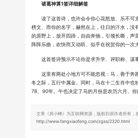
诸葛神算1签详细解签
读了这首诗，也许会令你心花怒放、乐不可
榜文、而你的名字，赫然在上，往日的汗水，没
的原野上，放开四蹄，自由奔驰，引颈长嘶，声
阵阵乐曲，欢快而又动听、似乎在祝贺你的一次
这首签诗预示不论你是求升学、评职称、谋
这里有两处小地方可不能忽视：马，善于奔
冬之际，五行中属金。同时，马在十二生肖中也独
78、90年。午也决定了马的月份是农历六月。
文章《房小蜂》为互联网资源，版权归原作者所有，
http://www.fangxiaofeng.com/zgss/2320.html