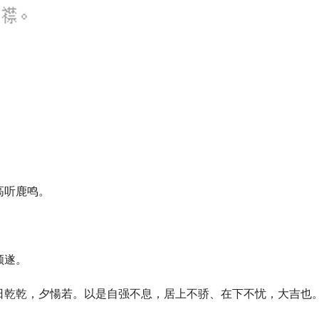
高听鹿鸣。
顺遂。
日乾乾，夕愓若。以是自强不息，居上不骄、在下不忧，大吉也