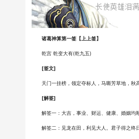
诸葛神算第一签【上上签】
乾宫 乾变大有(乾九五)
[签文]
天门一挂榜，领定夺标人，马嘶芳草地，秋
[解签]
解签一：大吉，事业、财运、健康、婚姻均
解签二：见龙在田，利见大人。君子得之终