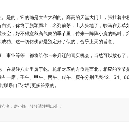
支。是的，它的确是大吉大利的。高高的天堂大门上，张挂着中
有白流，你终于脱颖而出，名列前茅，出人头地了，骏马在芳草
震长空，好不得意秋高气爽的季节里，传来一阵阵小鹿的鸣叫，
大成功。这一切仿佛都是预定好了似的，合乎上天的旨意。
事、事业等等，都将给你带来升迁的喜庆机会，当然可以放心了
跑，在易经八卦里属于乾。乾相对应的方位是西北，相应的季节
占一席，壬午、甲午、丙午、戊午、庚午分别代表42、54、6
你能联系自己找到更多答案的。
发布者：房小蜂，转转请注明出处：