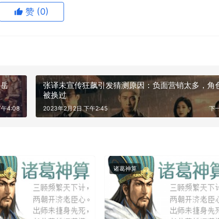
赞
(0)
为岳
张译未宣传狂飙引发猜测原因：负面营销太多，角
被换过
午4:08
2023年2月2日 下午2:45
下
诸葛神算