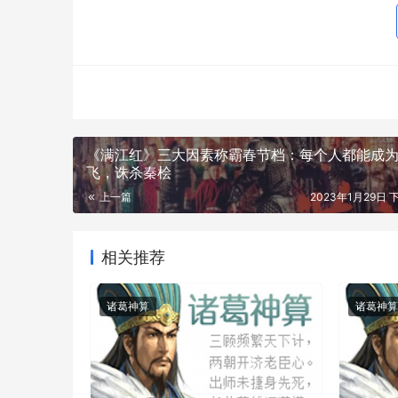
《满江红》三大因素称霸春节档：每个人都能成
飞，诛杀秦桧
上一篇
2023年1月29日 下
相关推荐
诸葛神算
诸葛神算