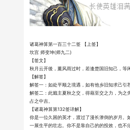
诸葛神算第一百三十二签 【上签】
坎宫 师变坤(师九二)
【签文】
秋月云开後，薰风雨过时，若逢楚国旧知己，等
【解签】
解签一：如处平顺之境遇，如有他乡旧知求己引
解签二：此籤主夏秋之交，得藉至交之力，为之
占之中吉。
【诸葛神算第132签详解】
你是一位久困的英才，渡过了漫长潦倒的岁月。
一展生平的壮志。你不是靠自己的的投效，也不