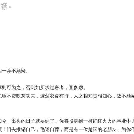
闲一荐不须疑。
荐则可为之，否则如所求过奢者，宜多虑。
先容不费吹灰功夫，遽然衣食有恃，人之相知贵相知心，故不须
如今，出头的日子就要到了。你将投身到一桩红红火火的事业中
须上门去推销自己，毛遂自荐，而是有一位楚国的老朋友，为你