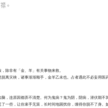
放，除非有「金、羊」有关事物来救。
然脱离灾殃，诸事渐渐顺手，金羊乙未也。占者遇此不必妄用医
知脑，连原因都弄不清楚。何为鬼病？鬼为阴，阴病，潜伏期不
迟了一些，让你束手无策，长时间地困扰你，缠得你脱不了身。