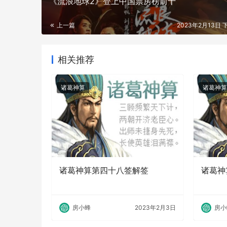
《流浪地球2》登上中国票房榜前十
上一篇
2023年2月13日 下
相关推荐
诸葛神算
诸葛神算
诸葛神算第四十八签解签
诸葛神
房小蜂
2023年2月3日
房小