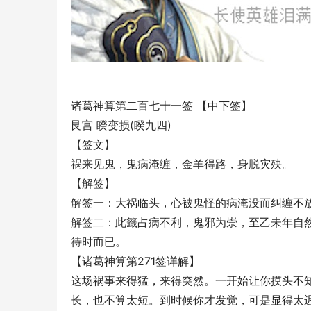
诸葛神算第二百七十一签 【中下签】
艮宫 睽变损(睽九四)
【签文】
祸来见鬼，鬼病淹缠，金羊得路，身脱灾殃。
【解签】
解签一：大祸临头，心被鬼怪的病淹没而纠缠不
解签二：此籤占病不利，鬼邪为崇，至乙未年自
待时而已。
【诸葛神算第271签详解】
这场祸事来得猛，来得突然。一开始让你摸头不
长，也不算太短。到时候你才发觉，可是显得太