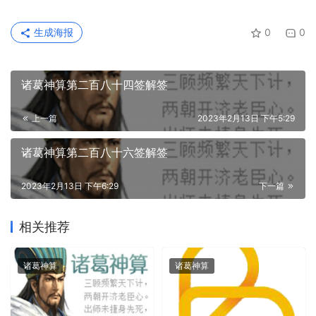
生成海报
0
0
诸葛神算第二百八十四签解签
上一篇
2023年2月13日 下午5:29
诸葛神算第二百八十六签解签
2023年2月13日 下午6:29
下一篇
相关推荐
诸葛神算
诸葛神算