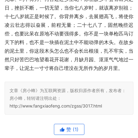
日，挫折不断，一切无望，当你七八岁时，就该离岁别祖；
十七八岁就正是时候了。你背井离乡，去展翅高飞，将使你
凌云壮志得以奋展，前程无量；二十七八了，固然晚些迟
些，也要比呆在原地不动要强得多。你不是一块单枪匹马订
天下的料，也不是一块插在泥土中不能动弹的木头。在故乡
的泥土里，你这段木头怎么也不会长出根须，扎不牢实，当
然只好苦巴巴地望着花开花谢，月缺月园、沤沤气气地过一
辈子，让泥土一寸寸将自己埋没在无所作为的岁月里。
文章《房小蜂》为互联网资源，版权归原作者所有，发布者：
房小蜂，转转请注明出处：
http://www.fangxiaofeng.com/zgss/3017.html
赞
(1)