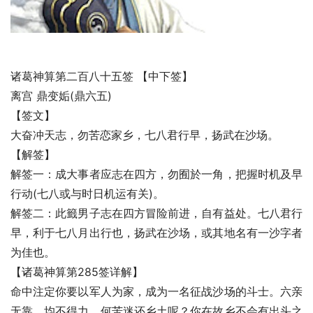
诸葛神算第二百八十五签 【中下签】
离宫 鼎变姤(鼎六五)
【签文】
大奋冲天志，勿苦恋家乡，七八君行早，扬武在沙场。
【解签】
解签一：成大事者应志在四方，勿囿於一角，把握时机及早
行动(七八或与时日机运有关)。
解签二：此籤男子志在四方冒险前进，自有益处。七八君行
早，利于七八月出行也，扬武在沙场，或其地名有一沙字者
为佳也。
【诸葛神算第285签详解】
命中注定你要以军人为家，成为一名征战沙场的斗士。六亲
无靠、均不得力、何苦迷还乡土呢？你在故乡不会有出头之