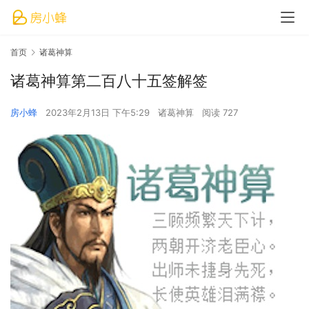
首页
诸葛神算
诸葛神算第二百八十五签解签
房小蜂
2023年2月13日 下午5:29
诸葛神算
阅读 727