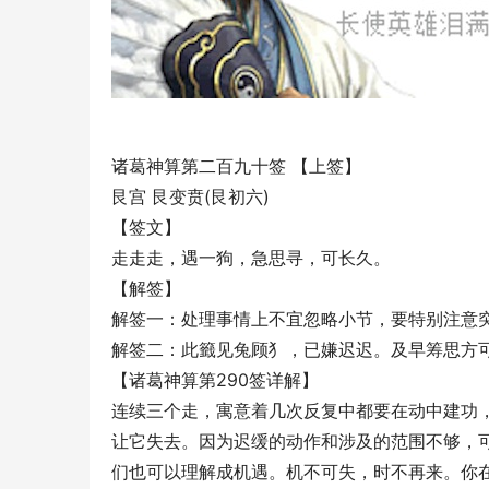
诸葛神算第二百九十签 【上签】
艮宫 艮变贲(艮初六)
【签文】
走走走，遇一狗，急思寻，可长久。
【解签】
解签一：处理事情上不宜忽略小节，要特别注意
解签二：此籤见兔顾犭，已嫌迟迟。及早筹思方
【诸葛神算第290签详解】
连续三个走，寓意着几次反复中都要在动中建功
让它失去。因为迟缓的动作和涉及的范围不够，
们也可以理解成机遇。机不可失，时不再来。你