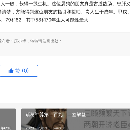
贵人一般，获得一线生机。这位属狗的朋友真是古道热肠、忠肝
释清楚，方能得到这位朋友的指引和援助。贵人生于成年。甲戌
8、79和82。其中58和70年生人可能性最大。
发布者：房小蜂，转转请注明出处：
赞
(0)
诸葛神算第二百九十二签解签
午6:30
2023年2月13日 下午6:31
下