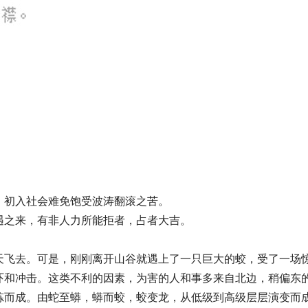
，初入社会难免饱受波涛翻滚之苦。
遇之来，有非人力所能拒者，占者大吉。
天飞去。可是，刚刚离开山谷就遇上了一只巨大的蛟，受了一场
吓和冲击。这类不利的因素，为害的人和事多来自北边，稍偏东
炼而成。由蛇至蟒，蟒而蛟，蛟变龙，从低级到高级层层演变而