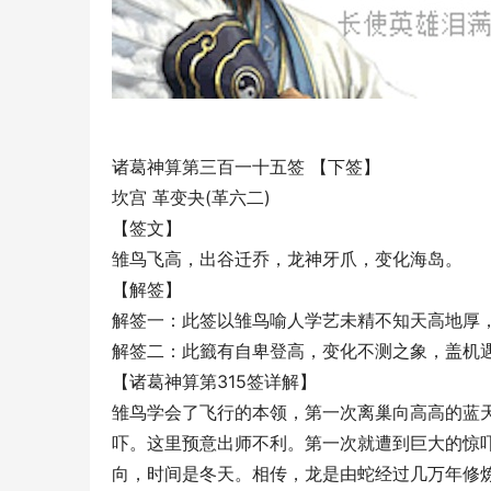
诸葛神算第三百一十五签 【下签】
坎宫 革变夬(革六二)
【签文】
雏鸟飞高，出谷迁乔，龙神牙爪，变化海岛。
【解签】
解签一：此签以雏鸟喻人学艺未精不知天高地厚
解签二：此籤有自卑登高，变化不测之象，盖机
【诸葛神算第315签详解】
雏鸟学会了飞行的本领，第一次离巢向高高的蓝
吓。这里预意出师不利。第一次就遭到巨大的惊
向，时间是冬天。相传，龙是由蛇经过几万年修